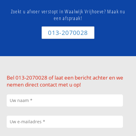
Zoekt u afvoer verstopt in Waalwijk Vrijhoeve? Maak nu
een afspraak!
013-2070028
Bel 013-2070028 of laat een bericht achter en we
nemen direct contact met u op!