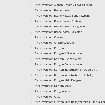
›
Afvoer verstopt Alphen-Chaam Villawijk 't Zand
›
Afvoer verstopt Baarle-Nassau
›
Afvoer verstopt Baarle-Nassau Bungalowpark
›
Afvoer verstopt Baarle-Nassau Castelre
›
Afvoer verstopt Baarle-Nassau Hoogbraak
›
Afvoer verstopt Baarle-Nassau Ulicoten
›
Afvoer verstopt Chaam
›
Afvoer verstopt Chaam Centrum
›
Afvoer verstopt Dongen
›
Afvoer verstopt Dongen 's-Gravenmoer
›
Afvoer verstopt Dongen Dongen-West
›
Afvoer verstopt Dongen Dongese Vaart
›
Afvoer verstopt Dongen Industrieterrein De Wildert
›
Afvoer verstopt Dongen Industrieterrein Tichelrijt
›
Afvoer verstopt Dongen Klein Dongen
›
Afvoer verstopt Dongen-Oost
›
Afvoer verstopt Dongen-West
›
Afvoer verstopt Gilze
›
Afvoer verstopt Gilze en Rijen Bedrijventerrein Broekakke