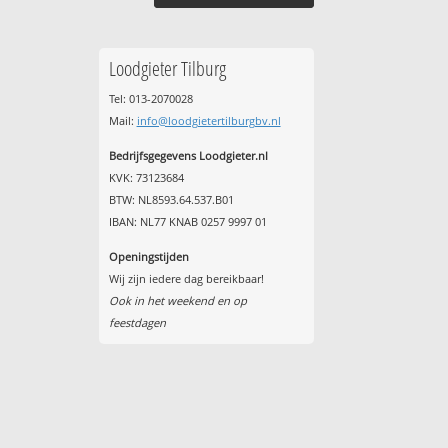
Loodgieter Tilburg
Tel: 013-2070028
Mail:
info@loodgietertilburgbv.nl
Bedrijfsgegevens Loodgieter.nl
KVK: 73123684
BTW: NL8593.64.537.B01
IBAN: NL77 KNAB 0257 9997 01
Openingstijden
Wij zijn iedere dag bereikbaar!
Ook in het weekend en op
feestdagen