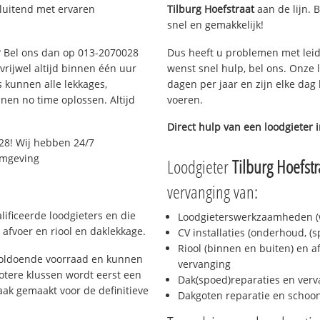
sluitend met ervaren
Tilburg Hoefstraat
aan de lijn. B
snel en gemakkelijk!
g? Bel ons dan op 013-2070028
Dus heeft u problemen met leid
 vrijwel altijd binnen één uur
wenst snel hulp, bel ons. Onze 
 kunnen alle lekkages,
dagen per jaar en zijn elke dag 
en no time oplossen. Altijd
voeren.
Direct hulp van een loodgieter 
28! Wij hebben 24/7
 omgeving
Loodgieter
Tilburg Hoefstr
vervanging van:
lificeerde loodgieters en die
Loodgieterswerkzaamheden (w
afvoer en riool en daklekkage.
CV installaties (onderhoud, (
Riool (binnen en buiten) en a
 voldoende voorraad en kunnen
vervanging
otere klussen wordt eerst een
Dak(spoed)reparaties en verv
aak gemaakt voor de definitieve
Dakgoten reparatie en scho