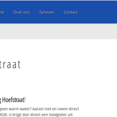
me
Over ons
Tarieven
Contact
traat
g Hoefstraat
?
 geen warm water? Aarzel niet en neem direct
28. U krijgt dan direct een loodgieter uit