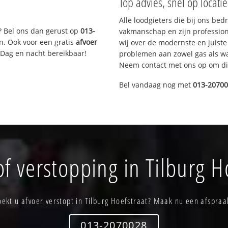
Top advies, snel op locati
Alle loodgieters die bij ons be
? Bel ons dan gerust op
013-
vakmanschap en zijn profession
n. Ook voor een gratis
afvoer
wij over de modernste en juist
 Dag en nacht bereikbaar!
problemen aan zowel gas als wat
Neem contact met ons op om di
Bel vandaag nog met
013-2070
f verstopping in Tilburg H
oekt u afvoer verstopt in Tilburg Hoefstraat? Maak nu een afspraa
013-2070028