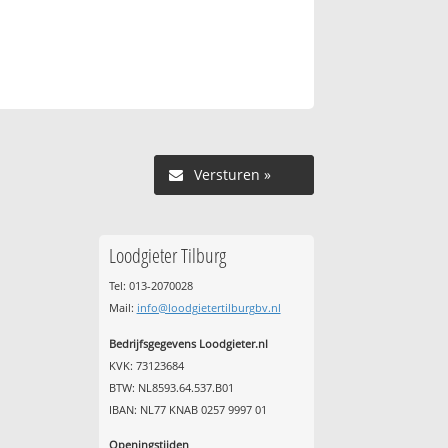
Versturen »
Loodgieter Tilburg
Tel: 013-2070028
Mail:
info@loodgietertilburgbv.nl
Bedrijfsgegevens Loodgieter.nl
KVK: 73123684
BTW: NL8593.64.537.B01
IBAN: NL77 KNAB 0257 9997 01
Openingstijden