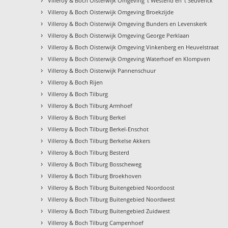
Villeroy & Boch Oisterwijk Omgeving 't Westend en 't Seuverick
›
Villeroy & Boch Oisterwijk Omgeving Broekzijde
›
Villeroy & Boch Oisterwijk Omgeving Bunders en Levenskerk
›
Villeroy & Boch Oisterwijk Omgeving George Perklaan
›
Villeroy & Boch Oisterwijk Omgeving Vinkenberg en Heuvelstraat
›
Villeroy & Boch Oisterwijk Omgeving Waterhoef en Klompven
›
Villeroy & Boch Oisterwijk Pannenschuur
›
Villeroy & Boch Rijen
›
Villeroy & Boch Tilburg
›
Villeroy & Boch Tilburg Armhoef
›
Villeroy & Boch Tilburg Berkel
›
Villeroy & Boch Tilburg Berkel-Enschot
›
Villeroy & Boch Tilburg Berkelse Akkers
›
Villeroy & Boch Tilburg Besterd
›
Villeroy & Boch Tilburg Bosscheweg
›
Villeroy & Boch Tilburg Broekhoven
›
Villeroy & Boch Tilburg Buitengebied Noordoost
›
Villeroy & Boch Tilburg Buitengebied Noordwest
›
Villeroy & Boch Tilburg Buitengebied Zuidwest
›
Villeroy & Boch Tilburg Campenhoef