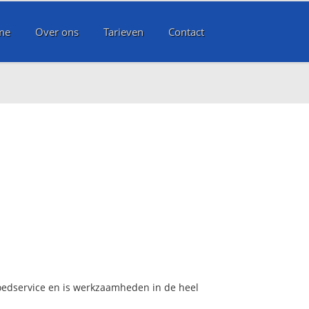
me
Over ons
Tarieven
Contact
poedservice en is werkzaamheden in de heel