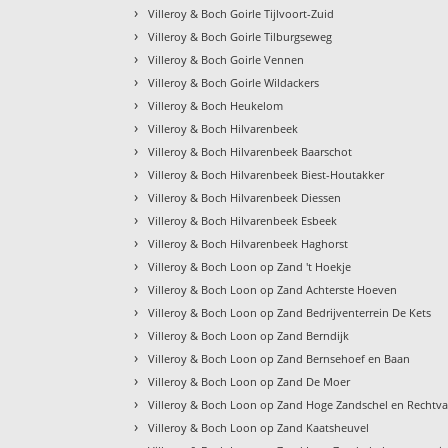
›
Villeroy & Boch Goirle Tijlvoort-Zuid
›
Villeroy & Boch Goirle Tilburgseweg
›
Villeroy & Boch Goirle Vennen
›
Villeroy & Boch Goirle Wildackers
›
Villeroy & Boch Heukelom
›
Villeroy & Boch Hilvarenbeek
›
Villeroy & Boch Hilvarenbeek Baarschot
›
Villeroy & Boch Hilvarenbeek Biest-Houtakker
›
Villeroy & Boch Hilvarenbeek Diessen
›
Villeroy & Boch Hilvarenbeek Esbeek
›
Villeroy & Boch Hilvarenbeek Haghorst
›
Villeroy & Boch Loon op Zand 't Hoekje
›
Villeroy & Boch Loon op Zand Achterste Hoeven
›
Villeroy & Boch Loon op Zand Bedrijventerrein De Kets
›
Villeroy & Boch Loon op Zand Berndijk
›
Villeroy & Boch Loon op Zand Bernsehoef en Baan
›
Villeroy & Boch Loon op Zand De Moer
›
Villeroy & Boch Loon op Zand Hoge Zandschel en Rechtva
›
Villeroy & Boch Loon op Zand Kaatsheuvel