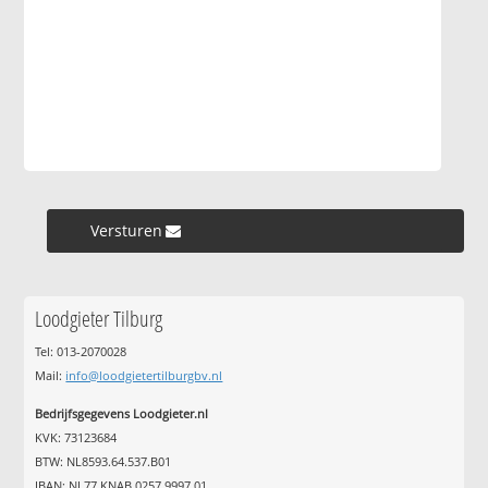
Versturen »
Loodgieter Tilburg
Tel: 013-2070028
Mail:
info@loodgietertilburgbv.nl
Bedrijfsgegevens Loodgieter.nl
KVK: 73123684
BTW: NL8593.64.537.B01
IBAN: NL77 KNAB 0257 9997 01