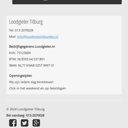
Loodgieter Tilburg
Tel: 013-2070028
Mail:
info@loodgietertilburgbv.nl
Bedrijfsgegevens Loodgieter.nl
KVK: 73123684
BTW: NL8593.64.537.B01
IBAN: NL77 KNAB 0257 9997 01
Openingstijden
Wij zijn iedere dag bereikbaar!
Ook in het weekend en op feestdagen
© 2024 Loodgieter Tilburg
Bel vandaag
:
013-2070028