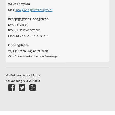
Tel: 013-2070028
Mail:
info@loodgietertilburgbv.nl
Bedrijfsgegevens Loodgieter.nl
KVK: 73123684
BTW: NL8593.64.537.B01
IBAN: NL77 KNAB 0257 9997 01
Openingstijden
Wij zijn iedere dag bereikbaar!
Ook in het weekend en op feestdagen
© 2024 Loodgieter Tilburg
Bel vandaag
:
013-2070028