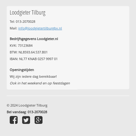
Loodgieter Tilburg
Tel: 013-2070028
Mail:
info@loodgietertilburgbv.nl
Bedrijfsgegevens Loodgieter.nl
KVK: 73123684
BTW: NL8593.64.537.B01
IBAN: NL77 KNAB 0257 9997 01
Openingstijden
Wij zijn iedere dag bereikbaar!
Ook in het weekend en op feestdagen
© 2024 Loodgieter Tilburg
Bel vandaag
:
013-2070028