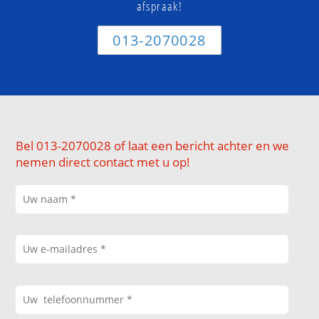
afspraak!
013-2070028
Bel 013-2070028 of laat een bericht achter en we
nemen direct contact met u op!