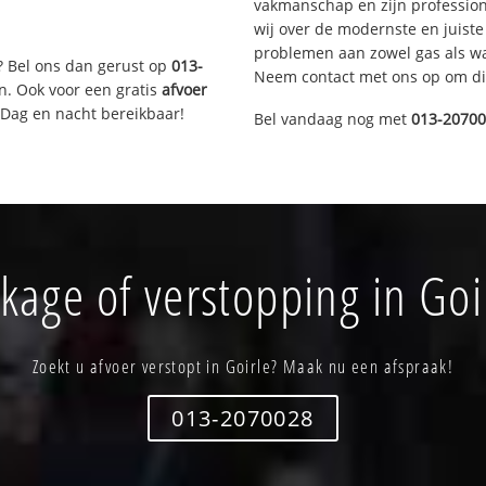
vakmanschap en zijn profession
wij over de modernste en juist
problemen aan zowel gas als wat
? Bel ons dan gerust op
013-
Neem contact met ons op om di
n. Ook voor een gratis
afvoer
 Dag en nacht bereikbaar!
Bel vandaag nog met
013-2070
kage of verstopping in Goi
Zoekt u afvoer verstopt in Goirle? Maak nu een afspraak!
013-2070028