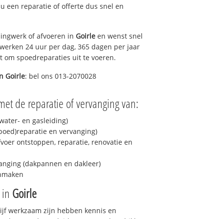
t u een reparatie of offerte dus snel en
ingwerk of afvoeren in
Goirle
en wenst snel
 werken 24 uur per dag, 365 dagen per jaar
rt om spoedreparaties uit te voeren.
in
Goirle
: bel ons 013-2070028
met de reparatie of vervanging van:
ater- en gasleiding)
spoed)reparatie en vervanging)
fvoer ontstoppen, reparatie, renovatie en
anging (dakpannen en dakleer)
onmaken
e in
Goirle
drijf werkzaam zijn hebben kennis en