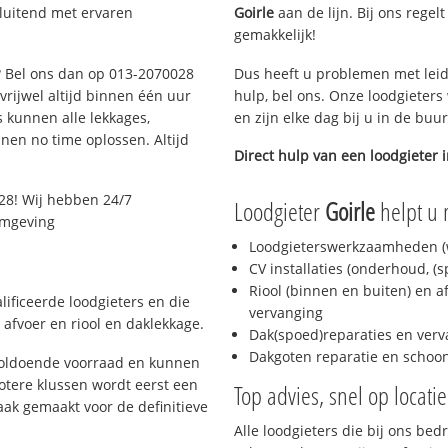
sluitend met ervaren
Goirle
aan de lijn. Bij ons regel
gemakkelijk!
g? Bel ons dan op 013-2070028
Dus heeft u problemen met leid
 vrijwel altijd binnen één uur
hulp, bel ons. Onze loodgieters
 kunnen alle lekkages,
en zijn elke dag bij u in de buu
en no time oplossen. Altijd
Direct hulp van een loodgieter 
28! Wij hebben 24/7
Loodgieter
Goirle
helpt u 
 omgeving
Loodgieterswerkzaamheden (w
CV installaties (onderhoud, (
Riool (binnen en buiten) en a
lificeerde loodgieters en die
vervanging
afvoer en riool en daklekkage.
Dak(spoed)reparaties en verv
Dakgoten reparatie en scho
 voldoende voorraad en kunnen
otere klussen wordt eerst een
Top advies, snel op locati
aak gemaakt voor de definitieve
Alle loodgieters die bij ons be