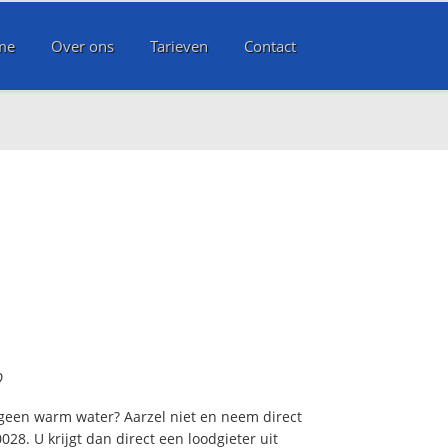
me
Over ons
Tarieven
Contact
?
 geen warm water? Aarzel niet en neem direct
28. U krijgt dan direct een loodgieter uit