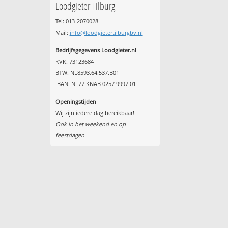
Loodgieter Tilburg
Tel: 013-2070028
Mail:
info@loodgietertilburgbv.nl
Bedrijfsgegevens Loodgieter.nl
KVK: 73123684
BTW: NL8593.64.537.B01
IBAN: NL77 KNAB 0257 9997 01
Openingstijden
Wij zijn iedere dag bereikbaar!
Ook in het weekend en op
feestdagen