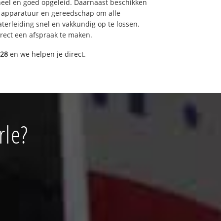
eel en goed opgeleid. Daarnaast beschikken
e apparatuur en gereedschap om alle
erleiding snel en vakkundig op te lossen.
rect een afspraak te maken.
028
en we helpen je direct.
rle?