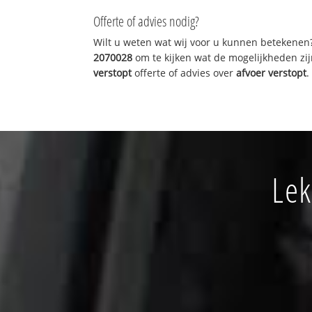
Offerte of advies nodig?
Wilt u weten wat wij voor u kunnen betekenen
2070028
om te kijken wat de mogelijkheden zij
verstopt
offerte of advies over
afvoer verstopt
.
Lek