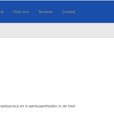
me
Over ons
Tarieven
Contact
 spoedservice en is werkzaamheden in de heel