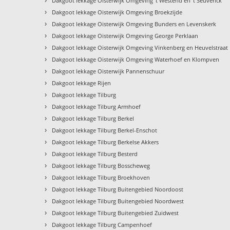
Dakgoot lekkage Oisterwijk Omgeving 't Westend en 't Seuverick
›
Dakgoot lekkage Oisterwijk Omgeving Broekzijde
›
Dakgoot lekkage Oisterwijk Omgeving Bunders en Levenskerk
›
Dakgoot lekkage Oisterwijk Omgeving George Perklaan
›
Dakgoot lekkage Oisterwijk Omgeving Vinkenberg en Heuvelstraat
›
Dakgoot lekkage Oisterwijk Omgeving Waterhoef en Klompven
›
Dakgoot lekkage Oisterwijk Pannenschuur
›
Dakgoot lekkage Rijen
›
Dakgoot lekkage Tilburg
›
Dakgoot lekkage Tilburg Armhoef
›
Dakgoot lekkage Tilburg Berkel
›
Dakgoot lekkage Tilburg Berkel-Enschot
›
Dakgoot lekkage Tilburg Berkelse Akkers
›
Dakgoot lekkage Tilburg Besterd
›
Dakgoot lekkage Tilburg Bosscheweg
›
Dakgoot lekkage Tilburg Broekhoven
›
Dakgoot lekkage Tilburg Buitengebied Noordoost
›
Dakgoot lekkage Tilburg Buitengebied Noordwest
›
Dakgoot lekkage Tilburg Buitengebied Zuidwest
›
Dakgoot lekkage Tilburg Campenhoef