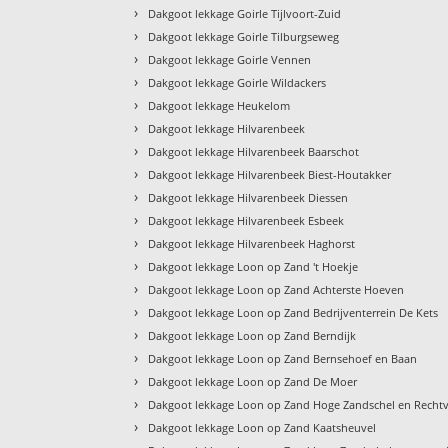
›
Dakgoot lekkage Goirle Tijlvoort-Zuid
›
Dakgoot lekkage Goirle Tilburgseweg
›
Dakgoot lekkage Goirle Vennen
›
Dakgoot lekkage Goirle Wildackers
›
Dakgoot lekkage Heukelom
›
Dakgoot lekkage Hilvarenbeek
›
Dakgoot lekkage Hilvarenbeek Baarschot
›
Dakgoot lekkage Hilvarenbeek Biest-Houtakker
›
Dakgoot lekkage Hilvarenbeek Diessen
›
Dakgoot lekkage Hilvarenbeek Esbeek
›
Dakgoot lekkage Hilvarenbeek Haghorst
›
Dakgoot lekkage Loon op Zand 't Hoekje
›
Dakgoot lekkage Loon op Zand Achterste Hoeven
›
Dakgoot lekkage Loon op Zand Bedrijventerrein De Kets
›
Dakgoot lekkage Loon op Zand Berndijk
›
Dakgoot lekkage Loon op Zand Bernsehoef en Baan
›
Dakgoot lekkage Loon op Zand De Moer
›
Dakgoot lekkage Loon op Zand Hoge Zandschel en Rechtv
›
Dakgoot lekkage Loon op Zand Kaatsheuvel