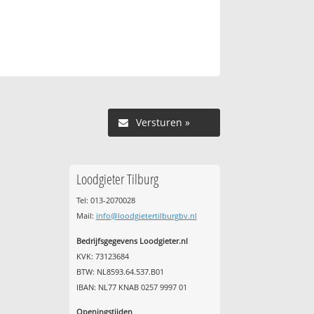
Versturen »
Loodgieter Tilburg
Tel: 013-2070028
Mail:
info@loodgietertilburgbv.nl
Bedrijfsgegevens Loodgieter.nl
KVK: 73123684
BTW: NL8593.64.537.B01
IBAN: NL77 KNAB 0257 9997 01
Openingstijden