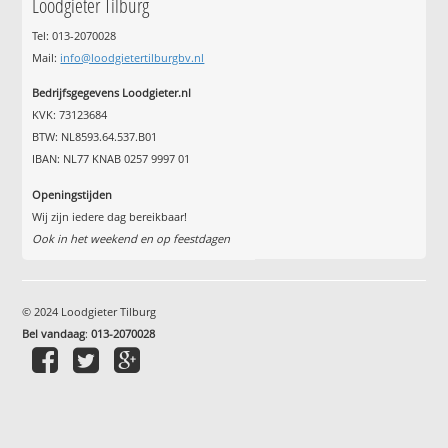
Loodgieter Tilburg
Tel: 013-2070028
Mail:
info@loodgietertilburgbv.nl
Bedrijfsgegevens Loodgieter.nl
KVK: 73123684
BTW: NL8593.64.537.B01
IBAN: NL77 KNAB 0257 9997 01
Openingstijden
Wij zijn iedere dag bereikbaar!
Ook in het weekend en op feestdagen
© 2024 Loodgieter Tilburg
Bel vandaag
:
013-2070028