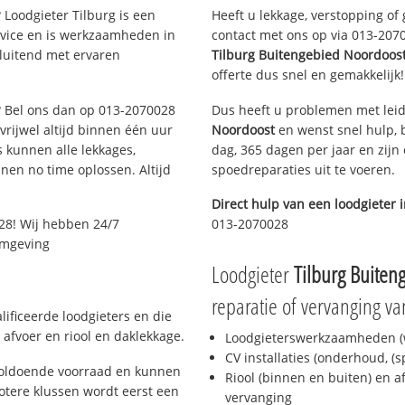
 Loodgieter Tilburg is een
Heeft u lekkage, verstopping of
rvice en is werkzaamheden in
contact met ons op via 013-20700
sluitend met ervaren
Tilburg Buitengebied Noordoos
offerte dus snel en gemakkelijk!
g? Bel ons dan op 013-2070028
Dus heeft u problemen met leid
 vrijwel altijd binnen één uur
Noordoost
en wenst snel hulp, 
 kunnen alle lekkages,
dag, 365 dagen per jaar en zijn 
en no time oplossen. Altijd
spoedreparaties uit te voeren.
Direct hulp van een loodgieter 
28! Wij hebben 24/7
013-2070028
 omgeving
Loodgieter
Tilburg Buiten
reparatie of vervanging va
lificeerde loodgieters en die
afvoer en riool en daklekkage.
Loodgieterswerkzaamheden (w
CV installaties (onderhoud, (
 voldoende voorraad en kunnen
Riool (binnen en buiten) en a
otere klussen wordt eerst een
vervanging