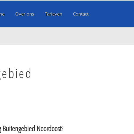
me
Over ons
Tarieven
Contact
gebied
g Buitengebied Noordoost
?