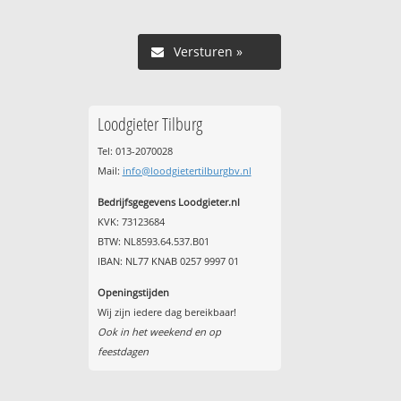
Versturen »
Loodgieter Tilburg
Tel: 013-2070028
Mail:
info@loodgietertilburgbv.nl
Bedrijfsgegevens Loodgieter.nl
KVK: 73123684
BTW: NL8593.64.537.B01
IBAN: NL77 KNAB 0257 9997 01
Openingstijden
Wij zijn iedere dag bereikbaar!
Ook in het weekend en op
feestdagen