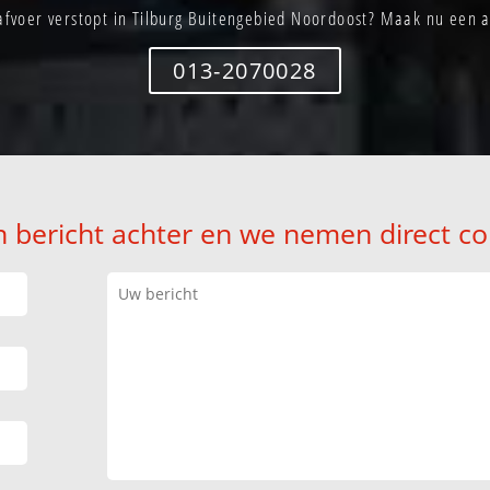
afvoer verstopt in Tilburg Buitengebied Noordoost? Maak nu een 
013-2070028
n bericht achter en we nemen direct co