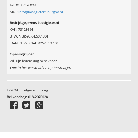
Tel: 013-2070028
Mail:
info@loodgietertilburgbv.nl
Bedrijfsgegevens Loodgieter.nl
KVK: 73123684
BTW: NL8593.64.537.B01
IBAN: NL77 KNAB 0257 9997 01
Openingstijden
Wij zijn iedere dag bereikbaar!
Ook in het weekend en op feestdagen
© 2024 Loodgieter Tilburg
Bel vandaag
:
013-2070028