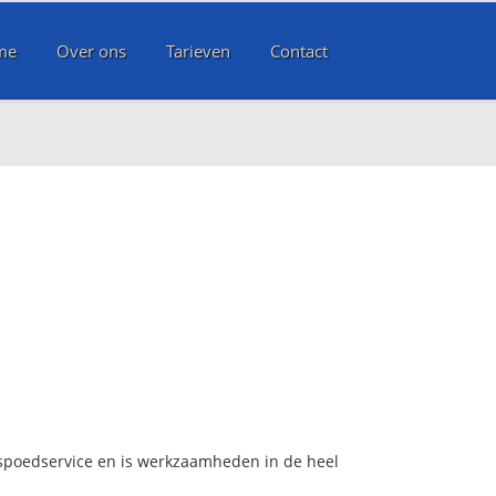
me
Over ons
Tarieven
Contact
s spoedservice en is werkzaamheden in de heel