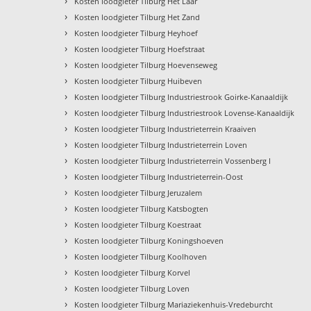
›
Kosten loodgieter Tilburg Het Laar
›
Kosten loodgieter Tilburg Het Zand
›
Kosten loodgieter Tilburg Heyhoef
›
Kosten loodgieter Tilburg Hoefstraat
›
Kosten loodgieter Tilburg Hoevenseweg
›
Kosten loodgieter Tilburg Huibeven
›
Kosten loodgieter Tilburg Industriestrook Goirke-Kanaaldijk
›
Kosten loodgieter Tilburg Industriestrook Lovense-Kanaaldijk
›
Kosten loodgieter Tilburg Industrieterrein Kraaiven
›
Kosten loodgieter Tilburg Industrieterrein Loven
›
Kosten loodgieter Tilburg Industrieterrein Vossenberg I
›
Kosten loodgieter Tilburg Industrieterrein-Oost
›
Kosten loodgieter Tilburg Jeruzalem
›
Kosten loodgieter Tilburg Katsbogten
›
Kosten loodgieter Tilburg Koestraat
›
Kosten loodgieter Tilburg Koningshoeven
›
Kosten loodgieter Tilburg Koolhoven
›
Kosten loodgieter Tilburg Korvel
›
Kosten loodgieter Tilburg Loven
›
Kosten loodgieter Tilburg Mariaziekenhuis-Vredeburcht