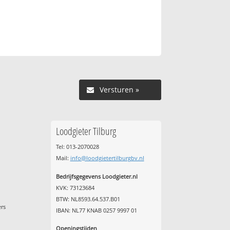
Versturen »
Loodgieter Tilburg
Tel: 013-2070028
Mail:
info@loodgietertilburgbv.nl
Bedrijfsgegevens Loodgieter.nl
KVK: 73123684
BTW: NL8593.64.537.B01
ers
IBAN: NL77 KNAB 0257 9997 01
Openingstijden