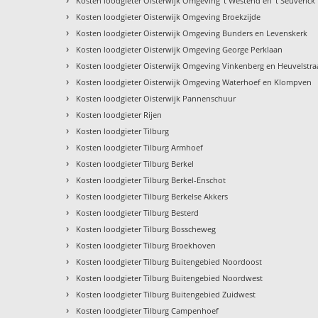
Kosten loodgieter Oisterwijk Omgeving 't Westend en 't Seuverick
›
Kosten loodgieter Oisterwijk Omgeving Broekzijde
›
Kosten loodgieter Oisterwijk Omgeving Bunders en Levenskerk
›
Kosten loodgieter Oisterwijk Omgeving George Perklaan
›
Kosten loodgieter Oisterwijk Omgeving Vinkenberg en Heuvelstra
›
Kosten loodgieter Oisterwijk Omgeving Waterhoef en Klompven
›
Kosten loodgieter Oisterwijk Pannenschuur
›
Kosten loodgieter Rijen
›
Kosten loodgieter Tilburg
›
Kosten loodgieter Tilburg Armhoef
›
Kosten loodgieter Tilburg Berkel
›
Kosten loodgieter Tilburg Berkel-Enschot
›
Kosten loodgieter Tilburg Berkelse Akkers
›
Kosten loodgieter Tilburg Besterd
›
Kosten loodgieter Tilburg Bosscheweg
›
Kosten loodgieter Tilburg Broekhoven
›
Kosten loodgieter Tilburg Buitengebied Noordoost
›
Kosten loodgieter Tilburg Buitengebied Noordwest
›
Kosten loodgieter Tilburg Buitengebied Zuidwest
›
Kosten loodgieter Tilburg Campenhoef