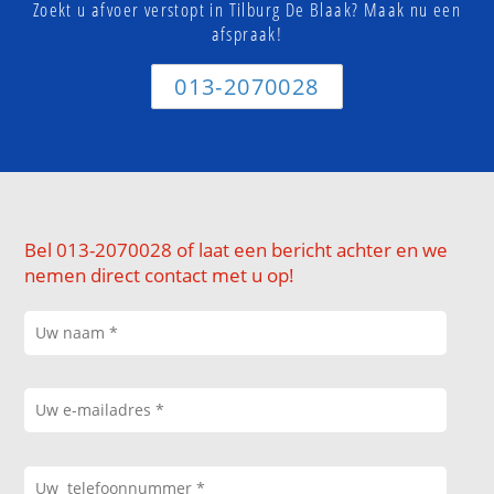
Zoekt u afvoer verstopt in Tilburg De Blaak? Maak nu een
afspraak!
013-2070028
Bel 013-2070028 of laat een bericht achter en we
nemen direct contact met u op!