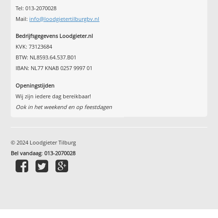
Tel: 013-2070028
Mail:
info@loodgietertilburgbv.nl
Bedrijfsgegevens Loodgieter.nl
KVK: 73123684
BTW: NL8593.64.537.B01
IBAN: NL77 KNAB 0257 9997 01
Openingstijden
Wij zijn iedere dag bereikbaar!
Ook in het weekend en op feestdagen
© 2024 Loodgieter Tilburg
Bel vandaag
:
013-2070028