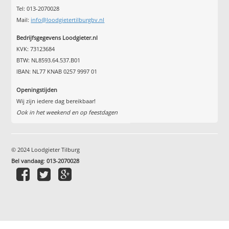
Tel: 013-2070028
Mail:
info@loodgietertilburgbv.nl
Bedrijfsgegevens Loodgieter.nl
KVK: 73123684
BTW: NL8593.64.537.B01
IBAN: NL77 KNAB 0257 9997 01
Openingstijden
Wij zijn iedere dag bereikbaar!
Ook in het weekend en op feestdagen
© 2024 Loodgieter Tilburg
Bel vandaag
:
013-2070028