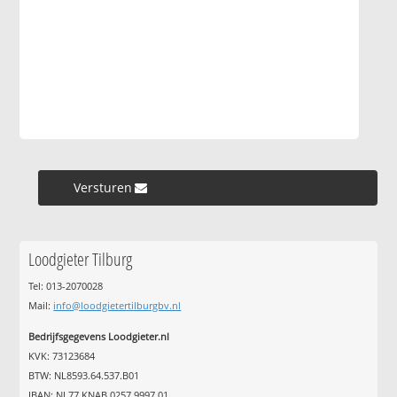
Versturen »
Loodgieter Tilburg
Tel: 013-2070028
Mail:
info@loodgietertilburgbv.nl
Bedrijfsgegevens Loodgieter.nl
KVK: 73123684
BTW: NL8593.64.537.B01
IBAN: NL77 KNAB 0257 9997 01