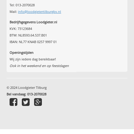
Tel: 013-2070028
Mail:
info@loodgietertilburgbv.nl
Bedrijfsgegevens Loodgieter.nl
KVK: 73123684
BTW: NL8593.64.537.B01
IBAN: NL77 KNAB 0257 9997 01
Openingstijden
Wij zijn iedere dag bereikbaar!
Ook in het weekend en op feestdagen
© 2024 Loodgieter Tilburg
Bel vandaag
:
013-2070028