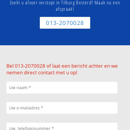
Zoekt u afvoer verstopt in Tilburg Besterd? Maak nu een
afspraak!
013-2070028
Bel 013-2070028 of laat een bericht achter en we
nemen direct contact met u op!