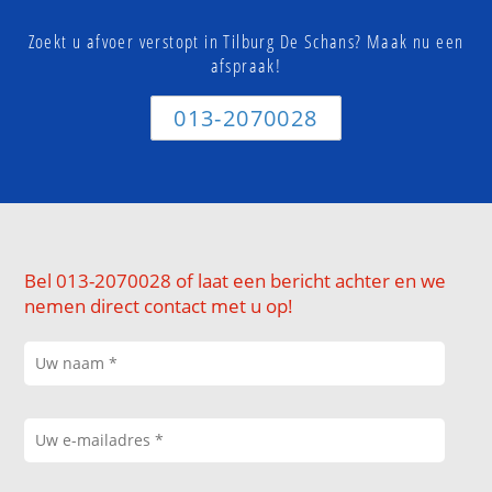
Zoekt u afvoer verstopt in Tilburg De Schans? Maak nu een
afspraak!
013-2070028
Bel 013-2070028 of laat een bericht achter en we
nemen direct contact met u op!