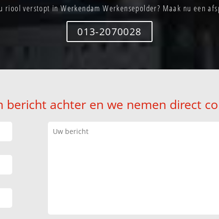
 u riool verstopt in Werkendam Werkensepolder? Maak nu een afs
013-2070028
n bericht achter en we nemen direct co