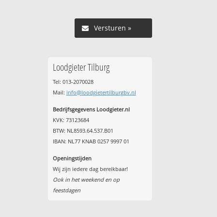
Versturen »
Loodgieter Tilburg
Tel: 013-2070028
Mail:
info@loodgietertilburgbv.nl
Bedrijfsgegevens Loodgieter.nl
KVK: 73123684
BTW: NL8593.64.537.B01
IBAN: NL77 KNAB 0257 9997 01
Openingstijden
Wij zijn iedere dag bereikbaar!
Ook in het weekend en op
feestdagen