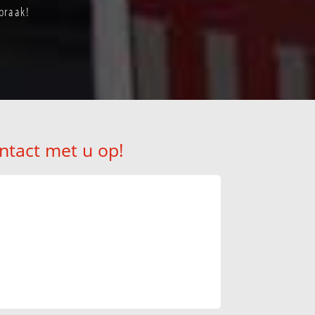
praak!
ntact met u op!