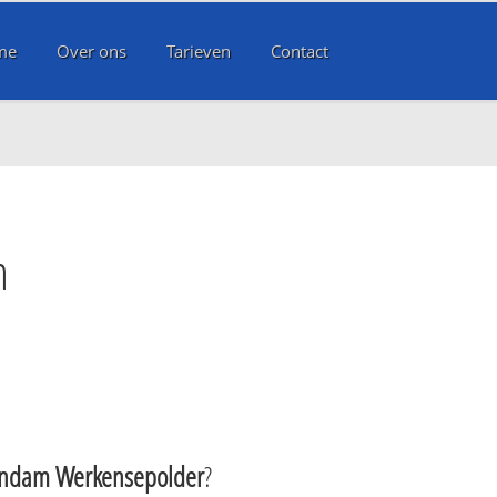
me
Over ons
Tarieven
Contact
m
ndam Werkensepolder
?