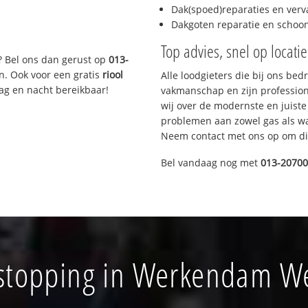
Dak(spoed)reparaties en verv
Dakgoten reparatie en scho
Top advies, snel op locati
? Bel ons dan gerust op
013-
n. Ook voor een gratis
riool
Alle loodgieters die bij ons be
Dag en nacht bereikbaar!
vakmanschap en zijn profession
wij over de modernste en juist
problemen aan zowel gas als wat
Neem contact met ons op om di
Bel vandaag nog met
013-2070
rstopping in Werkendam W