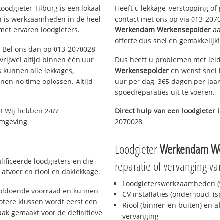
oodgieter Tilburg is een lokaal
Heeft u lekkage, verstopping of
en is werkzaamheden in de heel
contact met ons op via 013-20700
met ervaren loodgieters.
Werkendam Werkensepolder
aa
offerte dus snel en gemakkelijk!
g? Bel ons dan op 013-2070028
 vrijwel altijd binnen één uur
Dus heeft u problemen met leid
 kunnen alle lekkages,
Werkensepolder
en wenst snel 
en no time oplossen. Altijd
uur per dag, 365 dagen per jaar
spoedreparaties uit te voeren.
! Wij hebben 24/7
Direct hulp van een loodgieter 
 omgeving
2070028
Loodgieter
Werkendam We
lificeerde loodgieters en die
reparatie of vervanging va
afvoer en riool en daklekkage.
Loodgieterswerkzaamheden (w
 voldoende voorraad en kunnen
CV installaties (onderhoud, (
otere klussen wordt eerst een
Riool (binnen en buiten) en a
aak gemaakt voor de definitieve
vervanging