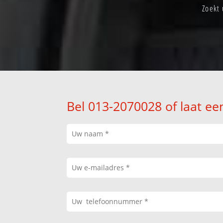
Zoekt
Bel 013-2070028 of laat ee