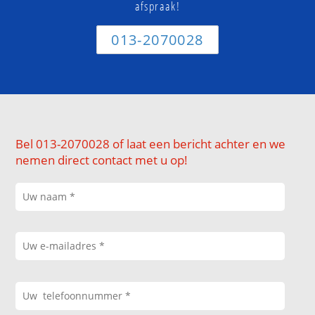
afspraak!
013-2070028
Bel 013-2070028 of laat een bericht achter en we
nemen direct contact met u op!