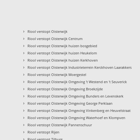
›
Riool verstopt Oisterwijk
›
Riool verstopt Oisterwijk Centrum
›
Riool verstopt Oisterwijk huizen bosgebied
›
Riool verstopt Oisterwijk huizen Heukelom
›
Riool verstopt Oisterwijk huizen Kerkhoven
›
Riool verstopt Oisterwijk Industrieterrein Kerckhoven Laarakkers
›
Riool verstopt Oisterwijk Moergestel
›
Riool verstopt Oisterwijk Omgeving 't Westend en 't Seuverick
›
Riool verstopt Oisterwijk Omgeving Broekzijde
›
Riool verstopt Oisterwijk Omgeving Bunders en Levenskerk
›
Riool verstopt Oisterwijk Omgeving George Perklaan
›
Riool verstopt Oisterwijk Omgeving Vinkenberg en Heuvelstraat
›
Riool verstopt Oisterwijk Omgeving Waterhoef en Klompven
›
Riool verstopt Oisterwijk Pannenschuur
›
Riool verstopt Rijen
›
Riool verstopt Tilburg