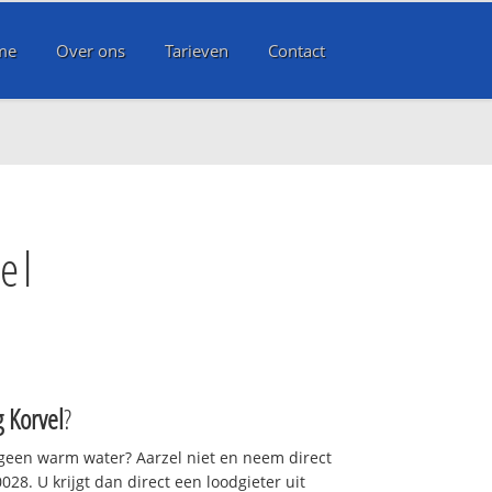
me
Over ons
Tarieven
Contact
el
g Korvel
?
 geen warm water? Aarzel niet en neem direct
28. U krijgt dan direct een loodgieter uit