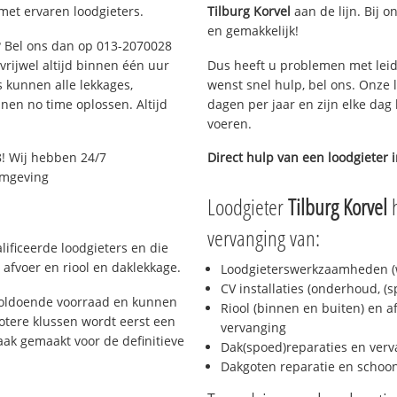
met ervaren loodgieters.
Tilburg Korvel
aan de lijn. Bij o
en gemakkelijk!
g? Bel ons dan op 013-2070028
 vrijwel altijd binnen één uur
Dus heeft u problemen met leid
 kunnen alle lekkages,
wenst snel hulp, bel ons. Onze 
en no time oplossen. Altijd
dagen per jaar en zijn elke dag 
voeren.
! Wij hebben 24/7
Direct hulp van een loodgieter 
 omgeving
Loodgieter
Tilburg Korvel
h
vervanging van:
lificeerde loodgieters en die
afvoer en riool en daklekkage.
Loodgieterswerkzaamheden (w
CV installaties (onderhoud, (
 voldoende voorraad en kunnen
Riool (binnen en buiten) en a
otere klussen wordt eerst een
vervanging
aak gemaakt voor de definitieve
Dak(spoed)reparaties en verv
Dakgoten reparatie en scho