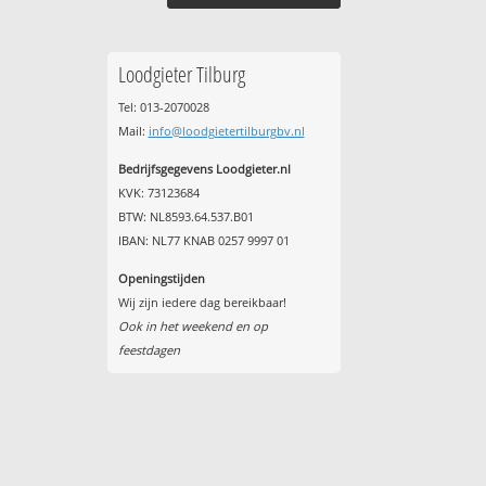
Loodgieter Tilburg
Tel: 013-2070028
Mail:
info@loodgietertilburgbv.nl
Bedrijfsgegevens Loodgieter.nl
KVK: 73123684
BTW: NL8593.64.537.B01
IBAN: NL77 KNAB 0257 9997 01
Openingstijden
Wij zijn iedere dag bereikbaar!
Ook in het weekend en op
feestdagen