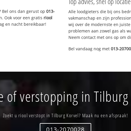
Top advies, snel op locati
? Bel ons dan gerust op
013-
Alle loodgieters die bij ons be
n. Ook voor een gratis
riool
vakmanschap en zijn profession
Dag en nacht bereikbaar!
wij over de modernste en juist
problemen aan zowel gas als wat
Neem contact met ons op om di
Bel vandaag nog met
013-2070
 of verstopping in Tilburg
Zoekt u riool verstopt in Tilburg Korvel? Maak nu een afspraak!
013-2070028