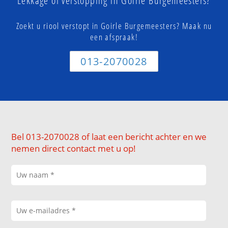
Lekkage of verstopping in Goirle Burgemeesters?
Zoekt u riool verstopt in Goirle Burgemeesters? Maak nu
een afspraak!
013-2070028
Bel 013-2070028 of laat een bericht achter en we
nemen direct contact met u op!