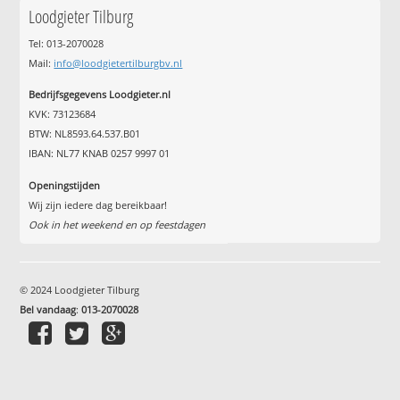
Loodgieter Tilburg
Tel: 013-2070028
Mail:
info@loodgietertilburgbv.nl
Bedrijfsgegevens Loodgieter.nl
KVK: 73123684
BTW: NL8593.64.537.B01
IBAN: NL77 KNAB 0257 9997 01
Openingstijden
Wij zijn iedere dag bereikbaar!
Ook in het weekend en op feestdagen
© 2024 Loodgieter Tilburg
Bel vandaag
:
013-2070028