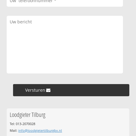
Versturen »
Loodgieter Tilburg
Tel: 013-2070028
Mail:
info@loodgietertilburgbv.nl