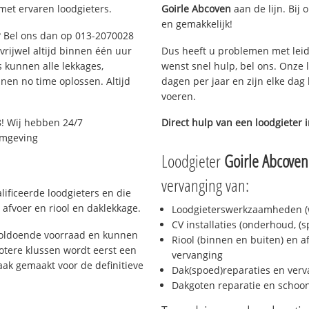
met ervaren loodgieters.
Goirle Abcoven
aan de lijn. Bij 
en gemakkelijk!
g? Bel ons dan op 013-2070028
 vrijwel altijd binnen één uur
Dus heeft u problemen met leid
 kunnen alle lekkages,
wenst snel hulp, bel ons. Onze 
en no time oplossen. Altijd
dagen per jaar en zijn elke dag 
voeren.
! Wij hebben 24/7
Direct hulp van een loodgieter 
 omgeving
Loodgieter
Goirle Abcoven
vervanging van:
lificeerde loodgieters en die
afvoer en riool en daklekkage.
Loodgieterswerkzaamheden (w
CV installaties (onderhoud, (
 voldoende voorraad en kunnen
Riool (binnen en buiten) en a
otere klussen wordt eerst een
vervanging
aak gemaakt voor de definitieve
Dak(spoed)reparaties en verv
Dakgoten reparatie en scho