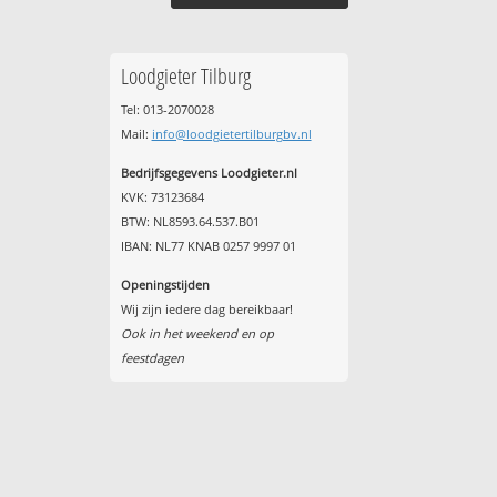
Loodgieter Tilburg
Tel: 013-2070028
Mail:
info@loodgietertilburgbv.nl
Bedrijfsgegevens Loodgieter.nl
KVK: 73123684
BTW: NL8593.64.537.B01
IBAN: NL77 KNAB 0257 9997 01
Openingstijden
Wij zijn iedere dag bereikbaar!
Ook in het weekend en op
feestdagen