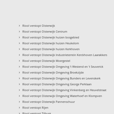
›
Riool verstopt Oisterwijk
›
Riool verstopt Oisterwijk Centrum
›
Riool verstopt Oisterwijk huizen bosgebied
›
Riool verstopt Oisterwijk huizen Heukelom
›
Riool verstopt Oisterwijk huizen Kerkhoven
›
Riool verstopt Oisterwijk Industrieterrein Kerckhoven Laarakkers
›
Riool verstopt Oisterwijk Moergestel
›
Riool verstopt Oisterwijk Omgeving 't Westend en 't Seuverick
›
Riool verstopt Oisterwijk Omgeving Broekzijde
›
Riool verstopt Oisterwijk Omgeving Bunders en Levenskerk
›
Riool verstopt Oisterwijk Omgeving George Perklaan
›
Riool verstopt Oisterwijk Omgeving Vinkenberg en Heuvelstraat
›
Riool verstopt Oisterwijk Omgeving Waterhoef en Klompven
›
Riool verstopt Oisterwijk Pannenschuur
›
Riool verstopt Rijen
›
Riool verstopt Tilburg