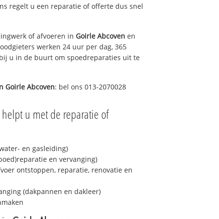
ons regelt u een reparatie of offerte dus snel
ingwerk of afvoeren in
Goirle Abcoven
en
loodgieters werken 24 uur per dag, 365
bij u in de buurt om spoedreparaties uit te
in
Goirle Abcoven
: bel ons 013-2070028
helpt u met de reparatie of
ater- en gasleiding)
spoed)reparatie en vervanging)
fvoer ontstoppen, reparatie, renovatie en
anging (dakpannen en dakleer)
onmaken