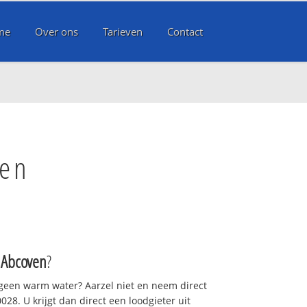
me
Over ons
Tarieven
Contact
ven
 Abcoven
?
 geen warm water? Aarzel niet en neem direct
28. U krijgt dan direct een loodgieter uit