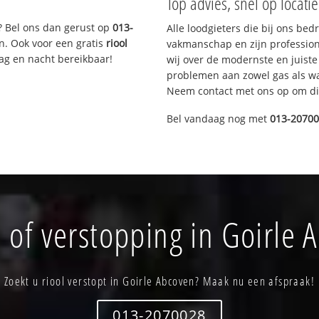
Top advies, snel op locati
? Bel ons dan gerust op
013-
Alle loodgieters die bij ons be
n. Ook voor een gratis
riool
vakmanschap en zijn profession
Dag en nacht bereikbaar!
wij over de modernste en juist
problemen aan zowel gas als wat
Neem contact met ons op om di
Bel vandaag nog met
013-2070
 of verstopping in Goirle 
Zoekt u riool verstopt in Goirle Abcoven? Maak nu een afspraak!
013-2070028