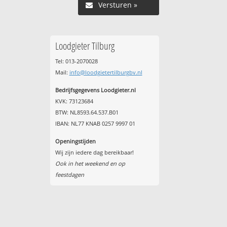
Versturen »
Loodgieter Tilburg
Tel: 013-2070028
Mail:
info@loodgietertilburgbv.nl
Bedrijfsgegevens Loodgieter.nl
KVK: 73123684
BTW: NL8593.64.537.B01
IBAN: NL77 KNAB 0257 9997 01
Openingstijden
Wij zijn iedere dag bereikbaar!
Ook in het weekend en op
feestdagen