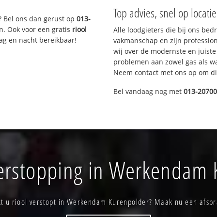
Top advies, snel op locati
? Bel ons dan gerust op
013-
n. Ook voor een gratis
riool
Alle loodgieters die bij ons be
Dag en nacht bereikbaar!
vakmanschap en zijn profession
wij over de modernste en juist
problemen aan zowel gas als wat
Neem contact met ons op om di
Bel vandaag nog met
013-2070
verstopping in Werkendam 
kt u riool verstopt in Werkendam Kurenpolder? Maak nu een afspr