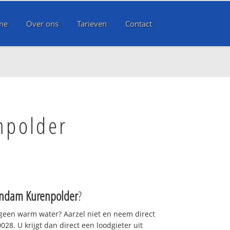
me
Over ons
Tarieven
Contact
npolder
ndam Kurenpolder
?
 geen warm water? Aarzel niet en neem direct
28. U krijgt dan direct een loodgieter uit