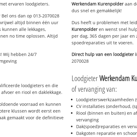
met ervaren loodgieters.
Werkendam Kurenpolder
aan de
dus snel en gemakkelijk!
g? Bel ons dan op 013-2070028
 vrijwel altijd binnen één uur
Dus heeft u problemen met leid
 kunnen alle lekkages,
Kurenpolder
en wenst snel hulp
en no time oplossen. Altijd
per dag, 365 dagen per jaar en z
spoedreparaties uit te voeren.
! Wij hebben 24/7
Direct hulp van een loodgieter 
 omgeving
2070028
Loodgieter
Werkendam Ku
lificeerde loodgieters en die
of vervanging van:
afvoer en riool en daklekkage.
Loodgieterswerkzaamheden (w
 voldoende voorraad en kunnen
CV installaties (onderhoud, (
otere klussen wordt eerst een
Riool (binnen en buiten) en a
aak gemaakt voor de definitieve
vervanging
Dak(spoed)reparaties en verv
Dakgoten reparatie en scho