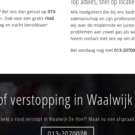
Top advies, snel op locati
? Bel ons dan gerust op
013-
Alle loodgieters die bij ons be
n. Ook voor een gratis
riool
vakmanschap en zijn profession
Dag en nacht bereikbaar!
wij over de modernste en juist
problemen aan zowel gas als wat
Neem contact met ons op om di
Bel vandaag nog met
013-2070
of verstopping in Waalwijk
Zoekt u riool verstopt in Waalwijk De Hoef? Maak nu een afspraak
013-2070028