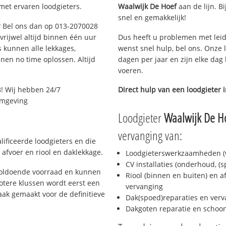
met ervaren loodgieters.
Waalwijk De Hoef
aan de lijn. Bi
snel en gemakkelijk!
g? Bel ons dan op 013-2070028
 vrijwel altijd binnen één uur
Dus heeft u problemen met leid
 kunnen alle lekkages,
wenst snel hulp, bel ons. Onze 
en no time oplossen. Altijd
dagen per jaar en zijn elke dag 
voeren.
! Wij hebben 24/7
Direct hulp van een loodgieter 
 omgeving
Loodgieter
Waalwijk De H
vervanging van:
lificeerde loodgieters en die
afvoer en riool en daklekkage.
Loodgieterswerkzaamheden (w
CV installaties (onderhoud, (
 voldoende voorraad en kunnen
Riool (binnen en buiten) en a
otere klussen wordt eerst een
vervanging
aak gemaakt voor de definitieve
Dak(spoed)reparaties en verv
Dakgoten reparatie en scho