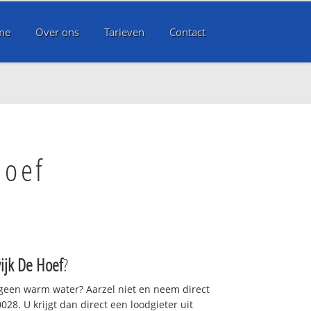
me
Over ons
Tarieven
Contact
Hoef
ijk De Hoef
?
 geen warm water? Aarzel niet en neem direct
28. U krijgt dan direct een loodgieter uit