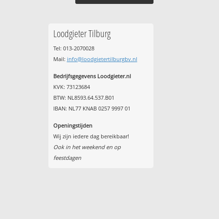
Loodgieter Tilburg
Tel: 013-2070028
Mail:
info@loodgietertilburgbv.nl
Bedrijfsgegevens Loodgieter.nl
KVK: 73123684
BTW: NL8593.64.537.B01
IBAN: NL77 KNAB 0257 9997 01
Openingstijden
Wij zijn iedere dag bereikbaar!
Ook in het weekend en op
feestdagen