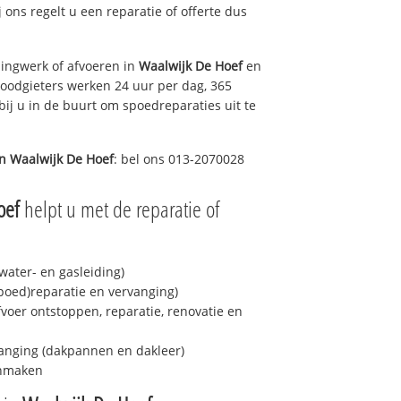
j ons regelt u een reparatie of offerte dus
ingwerk of afvoeren in
Waalwijk De Hoef
en
loodgieters werken 24 uur per dag, 365
bij u in de buurt om spoedreparaties uit te
in
Waalwijk De Hoef
: bel ons 013-2070028
oef
helpt u met de reparatie of
ater- en gasleiding)
spoed)reparatie en vervanging)
fvoer ontstoppen, reparatie, renovatie en
anging (dakpannen en dakleer)
onmaken