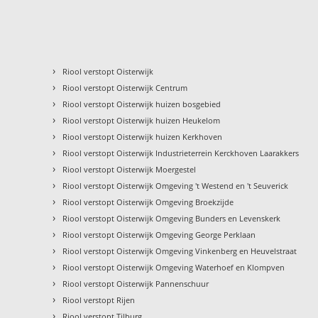
›
Riool verstopt Oisterwijk
›
Riool verstopt Oisterwijk Centrum
›
Riool verstopt Oisterwijk huizen bosgebied
›
Riool verstopt Oisterwijk huizen Heukelom
›
Riool verstopt Oisterwijk huizen Kerkhoven
›
Riool verstopt Oisterwijk Industrieterrein Kerckhoven Laarakkers
›
Riool verstopt Oisterwijk Moergestel
›
Riool verstopt Oisterwijk Omgeving 't Westend en 't Seuverick
›
Riool verstopt Oisterwijk Omgeving Broekzijde
›
Riool verstopt Oisterwijk Omgeving Bunders en Levenskerk
›
Riool verstopt Oisterwijk Omgeving George Perklaan
›
Riool verstopt Oisterwijk Omgeving Vinkenberg en Heuvelstraat
›
Riool verstopt Oisterwijk Omgeving Waterhoef en Klompven
›
Riool verstopt Oisterwijk Pannenschuur
›
Riool verstopt Rijen
›
Riool verstopt Tilburg