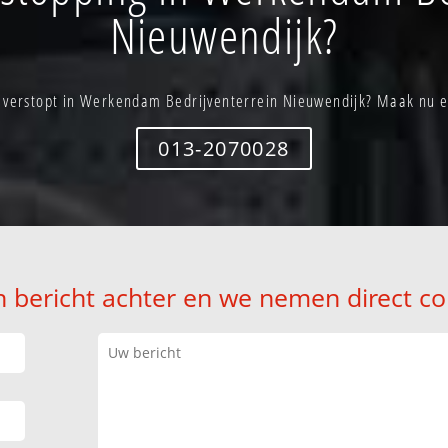
Nieuwendijk?
l verstopt in Werkendam Bedrijventerrein Nieuwendijk? Maak nu 
013-2070028
n bericht achter en we nemen direct co