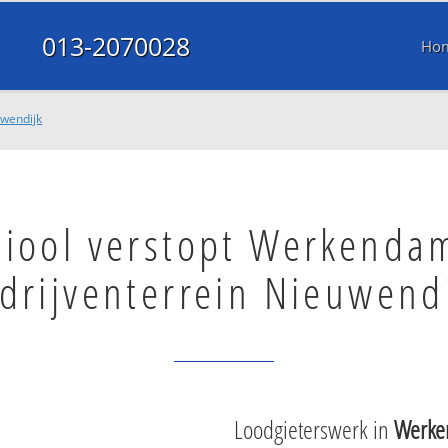
013-2070028
Ho
uwendijk
Riool verstopt Werkenda
drijventerrein Nieuwend
Loodgieterswerk in
Werke