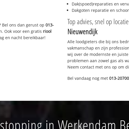
Dak(spoed)reparaties en verv
Dakgoten reparatie en scho
Top advies, snel op locati
? Bel ons dan gerust op
013-
Nieuwendijk
n. Ook voor een gratis
riool
Dag en nacht bereikbaar!
Alle loodgieters die bij ons be
vakmanschap en zijn profession
wij over de modernste en juist
problemen aan zowel gas als wat
Neem contact met ons op om di
Bel vandaag nog met
013-2070
rstopping in Werkendam Be