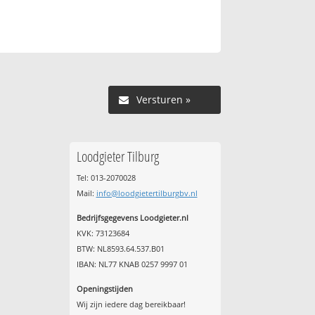
Versturen »
Loodgieter Tilburg
Tel: 013-2070028
Mail:
info@loodgietertilburgbv.nl
Bedrijfsgegevens Loodgieter.nl
KVK: 73123684
BTW: NL8593.64.537.B01
IBAN: NL77 KNAB 0257 9997 01
Openingstijden
Wij zijn iedere dag bereikbaar!