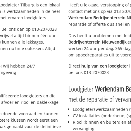
oodgieter Tilburg is een lokaal
Heeft u lekkage, verstopping of
en is werkzaamheden in de heel
contact met ons op via 013-20700
met ervaren loodgieters.
Werkendam Bedrijventerrein N
reparatie of offerte dus snel en
g? Bel ons dan op 013-2070028
 vrijwel altijd binnen één uur
Dus heeft u problemen met leid
 kunnen alle lekkages,
Bedrijventerrein Nieuwendijk
en
en no time oplossen. Altijd
werken 24 uur per dag, 365 dage
om spoedreparaties uit te voer
! Wij hebben 24/7
Direct hulp van een loodgieter 
 omgeving
bel ons 013-2070028
Loodgieter
Werkendam Bed
lificeerde loodgieters en die
met de reparatie of vervan
afvoer en riool en daklekkage.
Loodgieterswerkzaamheden (w
 voldoende voorraad en kunnen
CV installaties (onderhoud, (
otere klussen wordt eerst een
Riool (binnen en buiten) en a
aak gemaakt voor de definitieve
vervanging