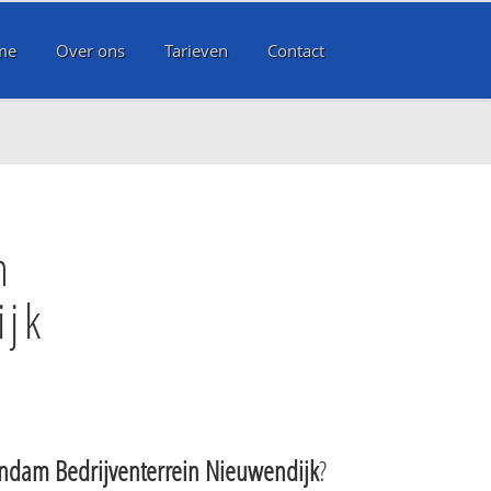
me
Over ons
Tarieven
Contact
m
ijk
ndam Bedrijventerrein Nieuwendijk
?