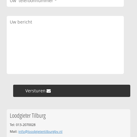
Versturen »
Loodgieter Tilburg
Tel: 013-2070028
Mail:
info@loodgietertilburgbv.nl