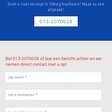
Zoekt u riool verstopt in Tilburg Koolhoven? Maak nu een
afspraak!
013-2070028
Bel 013-2070028 of laat een bericht achter en we
nemen direct contact met u op!