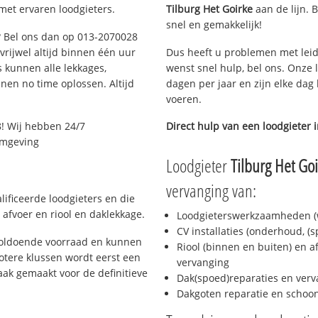
met ervaren loodgieters.
Tilburg Het Goirke
aan de lijn. B
snel en gemakkelijk!
g? Bel ons dan op 013-2070028
 vrijwel altijd binnen één uur
Dus heeft u problemen met leid
 kunnen alle lekkages,
wenst snel hulp, bel ons. Onze 
en no time oplossen. Altijd
dagen per jaar en zijn elke dag 
voeren.
! Wij hebben 24/7
Direct hulp van een loodgieter 
 omgeving
Loodgieter
Tilburg Het Go
vervanging van:
lificeerde loodgieters en die
afvoer en riool en daklekkage.
Loodgieterswerkzaamheden (w
CV installaties (onderhoud, (
 voldoende voorraad en kunnen
Riool (binnen en buiten) en a
otere klussen wordt eerst een
vervanging
aak gemaakt voor de definitieve
Dak(spoed)reparaties en verv
Dakgoten reparatie en scho