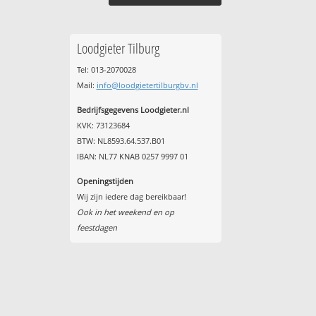
Loodgieter Tilburg
Tel: 013-2070028
Mail:
info@loodgietertilburgbv.nl
Bedrijfsgegevens Loodgieter.nl
KVK: 73123684
BTW: NL8593.64.537.B01
IBAN: NL77 KNAB 0257 9997 01
Openingstijden
Wij zijn iedere dag bereikbaar!
Ook in het weekend en op
feestdagen