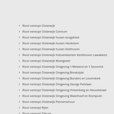
›
Riool verstopt Oisterwijk
›
Riool verstopt Oisterwijk Centrum
›
Riool verstopt Oisterwijk huizen bosgebied
›
Riool verstopt Oisterwijk huizen Heukelom
›
Riool verstopt Oisterwijk huizen Kerkhoven
›
Riool verstopt Oisterwijk Industrieterrein Kerckhoven Laarakkers
›
Riool verstopt Oisterwijk Moergestel
›
Riool verstopt Oisterwijk Omgeving 't Westend en 't Seuverick
›
Riool verstopt Oisterwijk Omgeving Broekzijde
›
Riool verstopt Oisterwijk Omgeving Bunders en Levenskerk
›
Riool verstopt Oisterwijk Omgeving George Perklaan
›
Riool verstopt Oisterwijk Omgeving Vinkenberg en Heuvelstraat
›
Riool verstopt Oisterwijk Omgeving Waterhoef en Klompven
›
Riool verstopt Oisterwijk Pannenschuur
›
Riool verstopt Rijen
›
Riool verstopt Tilburg