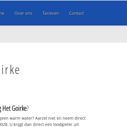
me
Over ons
Tarieven
Contact
oirke
g Het Goirke
?
 geen warm water? Aarzel niet en neem direct
28. U krijgt dan direct een loodgieter uit