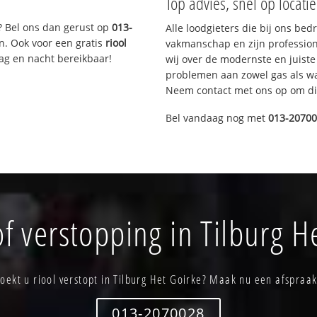
Top advies, snel op locati
? Bel ons dan gerust op
013-
Alle loodgieters die bij ons be
n. Ook voor een gratis
riool
vakmanschap en zijn profession
Dag en nacht bereikbaar!
wij over de modernste en juist
problemen aan zowel gas als wat
Neem contact met ons op om di
Bel vandaag nog met
013-2070
f verstopping in Tilburg H
Zoekt u riool verstopt in Tilburg Het Goirke? Maak nu een afspraak
013-2070028