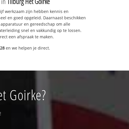
e in
Tilburg Het Goirke
drijf werkzaam zijn hebben kennis en
eel en goed opgeleid. Daarnaast beschikken
e apparatuur en gereedschap om alle
erleiding snel en vakkundig op te lossen.
rect een afspraak te maken.
028
en we helpen je direct.
et Goirke?
!