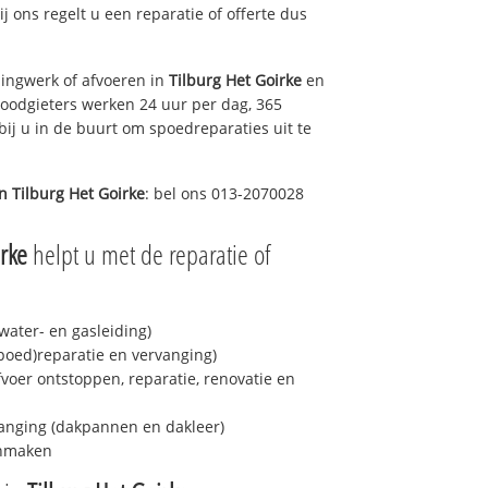
ij ons regelt u een reparatie of offerte dus
ingwerk of afvoeren in
Tilburg Het Goirke
en
loodgieters werken 24 uur per dag, 365
bij u in de buurt om spoedreparaties uit te
in
Tilburg Het Goirke
: bel ons 013-2070028
irke
helpt u met de reparatie of
ater- en gasleiding)
spoed)reparatie en vervanging)
fvoer ontstoppen, reparatie, renovatie en
anging (dakpannen en dakleer)
onmaken