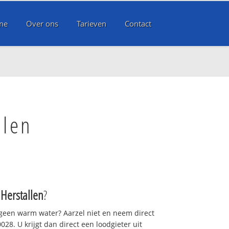
me
Over ons
Tarieven
Contact
llen
 Herstallen
?
 geen warm water? Aarzel niet en neem direct
28. U krijgt dan direct een loodgieter uit