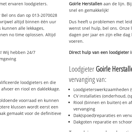
met ervaren loodgieters.
Goirle Herstallen
aan de lijn. Bi
snel en gemakkelijk!
g? Bel ons dan op 013-2070028
 vrijwel altijd binnen één uur
Dus heeft u problemen met leid
 kunnen alle lekkages,
wenst snel hulp, bel ons. Onze 
en no time oplossen. Altijd
dagen per jaar en zijn elke dag 
voeren.
! Wij hebben 24/7
Direct hulp van een loodgieter 
 omgeving
Loodgieter
Goirle Herstall
vervanging van:
lificeerde loodgieters en die
afvoer en riool en daklekkage.
Loodgieterswerkzaamheden (w
CV installaties (onderhoud, (
 voldoende voorraad en kunnen
Riool (binnen en buiten) en a
otere klussen wordt eerst een
vervanging
aak gemaakt voor de definitieve
Dak(spoed)reparaties en verv
Dakgoten reparatie en scho