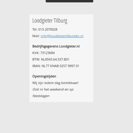
Loodgieter Tilburg
Tel: 013-2070028
Mail:
info@loodgietertilburgbv.nl
Bedrijfsgegevens Loodgieter.nl
KVK: 73123684
BTW: NL8593.64.537.B01
IBAN: NL77 KNAB 0257 9997 01
Openingstijden
Wij zijn iedere dag bereikbaar!
Ook in het weekend en op
feestdagen