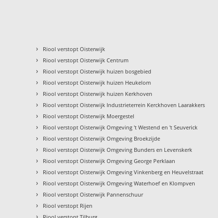
›
Riool verstopt Oisterwijk
›
Riool verstopt Oisterwijk Centrum
›
Riool verstopt Oisterwijk huizen bosgebied
›
Riool verstopt Oisterwijk huizen Heukelom
›
Riool verstopt Oisterwijk huizen Kerkhoven
›
Riool verstopt Oisterwijk Industrieterrein Kerckhoven Laarakkers
›
Riool verstopt Oisterwijk Moergestel
›
Riool verstopt Oisterwijk Omgeving 't Westend en 't Seuverick
›
Riool verstopt Oisterwijk Omgeving Broekzijde
›
Riool verstopt Oisterwijk Omgeving Bunders en Levenskerk
›
Riool verstopt Oisterwijk Omgeving George Perklaan
›
Riool verstopt Oisterwijk Omgeving Vinkenberg en Heuvelstraat
›
Riool verstopt Oisterwijk Omgeving Waterhoef en Klompven
›
Riool verstopt Oisterwijk Pannenschuur
›
Riool verstopt Rijen
›
Riool verstopt Tilburg