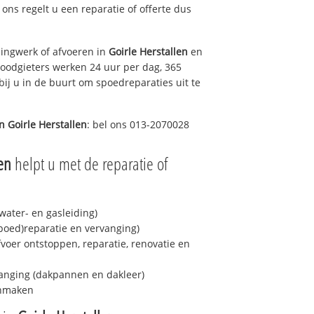
j ons regelt u een reparatie of offerte dus
ingwerk of afvoeren in
Goirle Herstallen
en
loodgieters werken 24 uur per dag, 365
bij u in de buurt om spoedreparaties uit te
in
Goirle Herstallen
: bel ons 013-2070028
en
helpt u met de reparatie of
ater- en gasleiding)
spoed)reparatie en vervanging)
fvoer ontstoppen, reparatie, renovatie en
anging (dakpannen en dakleer)
onmaken