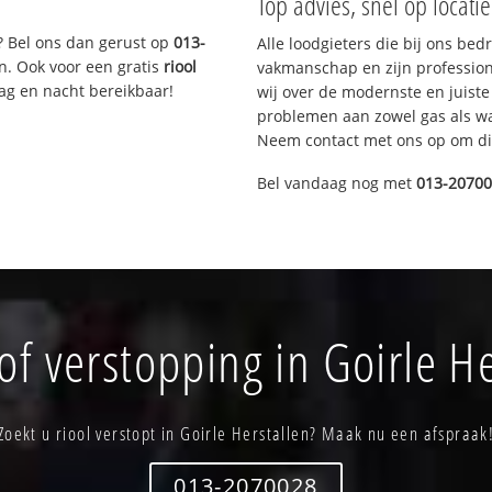
Top advies, snel op locati
? Bel ons dan gerust op
013-
Alle loodgieters die bij ons be
n. Ook voor een gratis
riool
vakmanschap en zijn profession
Dag en nacht bereikbaar!
wij over de modernste en juist
problemen aan zowel gas als wat
Neem contact met ons op om di
Bel vandaag nog met
013-2070
of verstopping in Goirle He
Zoekt u riool verstopt in Goirle Herstallen? Maak nu een afspraak
013-2070028