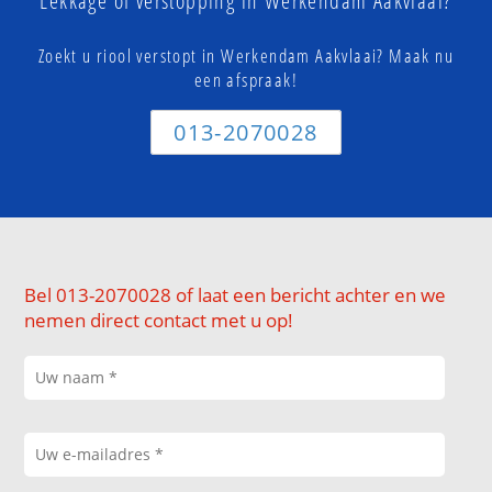
Lekkage of verstopping in Werkendam Aakvlaai?
Zoekt u riool verstopt in Werkendam Aakvlaai? Maak nu
een afspraak!
013-2070028
Bel 013-2070028 of laat een bericht achter en we
nemen direct contact met u op!