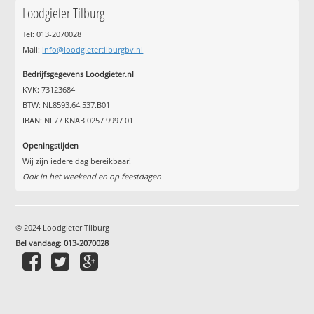
Loodgieter Tilburg
Tel: 013-2070028
Mail:
info@loodgietertilburgbv.nl
Bedrijfsgegevens Loodgieter.nl
KVK: 73123684
BTW: NL8593.64.537.B01
IBAN: NL77 KNAB 0257 9997 01
Openingstijden
Wij zijn iedere dag bereikbaar!
Ook in het weekend en op feestdagen
© 2024 Loodgieter Tilburg
Bel vandaag
:
013-2070028