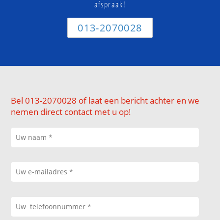
afspraak!
013-2070028
Bel 013-2070028 of laat een bericht achter en we
nemen direct contact met u op!