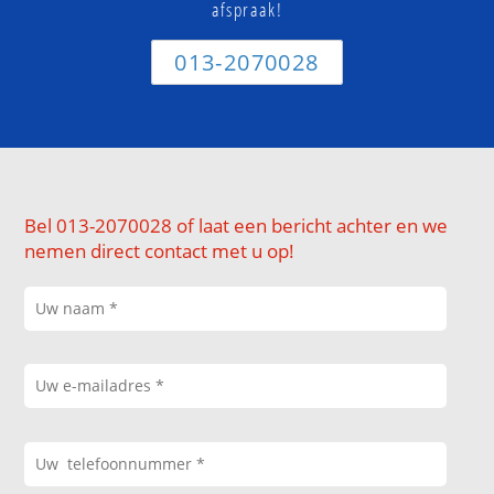
afspraak!
013-2070028
Bel 013-2070028 of laat een bericht achter en we
nemen direct contact met u op!