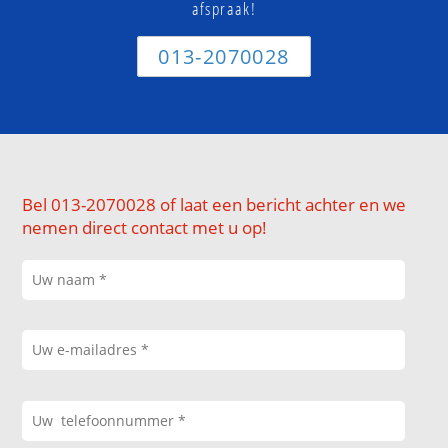
afspraak!
013-2070028
Bel 013-2070028 of laat een bericht achter en we
nemen direct contact met u op!