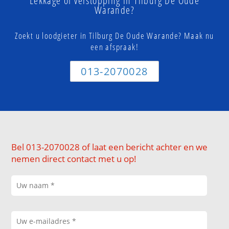
Lekkage of verstopping in Tilburg De Oude
Warande?
Zoekt u loodgieter in Tilburg De Oude Warande? Maak nu
een afspraak!
013-2070028
Bel 013-2070028 of laat een bericht achter en we
nemen direct contact met u op!