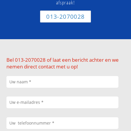
afspraak!
013-2070028
Bel 013-2070028 of laat een bericht achter en we
nemen direct contact met u op!