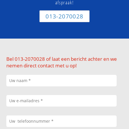
afspraak!
013-2070028
Bel 013-2070028 of laat een bericht achter en we
nemen direct contact met u op!