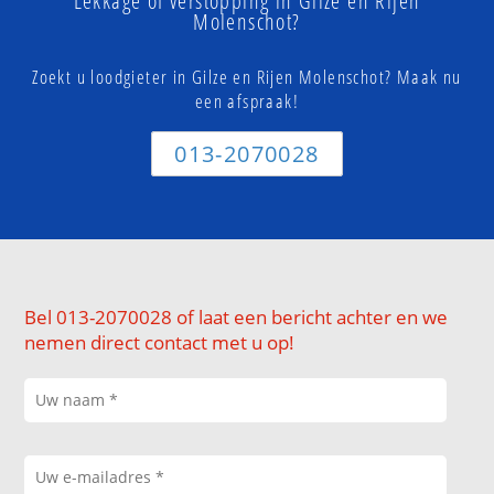
Lekkage of verstopping in Gilze en Rijen
Molenschot?
Zoekt u loodgieter in Gilze en Rijen Molenschot? Maak nu
een afspraak!
013-2070028
Bel 013-2070028 of laat een bericht achter en we
nemen direct contact met u op!