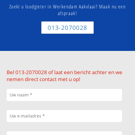
Zoekt u loodgieter in Werkendam Aakvlaai? Maak nu een
afspraak!
013-2070028
Bel 013-2070028 of laat een bericht achter en we
nemen direct contact met u op!