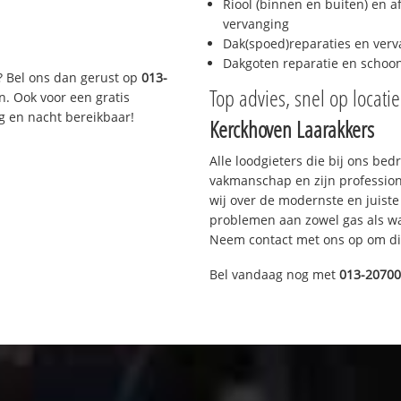
Riool (binnen en buiten) en a
vervanging
Dak(spoed)reparaties en verv
Dakgoten reparatie en scho
? Bel ons dan gerust op
013-
Top advies, snel op locati
n. Ook voor een gratis
g en nacht bereikbaar!
Kerckhoven Laarakkers
Alle loodgieters die bij ons be
vakmanschap en zijn profession
wij over de modernste en juist
problemen aan zowel gas als wat
Neem contact met ons op om di
Bel vandaag nog met
013-2070