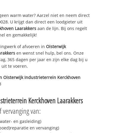
 geen warm water? Aarzel niet en neem direct
28. U krijgt dan direct een loodgieter uit
ckhoven Laarakkers
aan de lijn. Bij ons regelt
nel en gemakkelijk!
ingwerk of afvoeren in
Oisterwijk
arakkers
en wenst snel hulp, bel ons. Onze
ag, 365 dagen per jaar en zijn elke dag bij u
uit te voeren.
in
Oisterwijk Industrieterrein Kerckhoven
8
ustrieterrein Kerckhoven Laarakkers
f vervanging van:
ater- en gasleiding)
spoed)reparatie en vervanging)