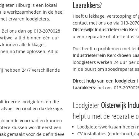
Laarakkers
?
gieter Tilburg is een lokaal
en is werkzaamheden in de heel
Heeft u lekkage, verstopping of
met ervaren loodgieters.
contact met ons op via 013-20700
Oisterwijk Industrieterrein Ker
g? Bel ons dan op 013-2070028
u een reparatie of offerte dus s
 vrijwel altijd binnen één uur
 kunnen alle lekkages,
Dus heeft u problemen met leid
en no time oplossen. Altijd
Industrieterrein Kerckhoven La
loodgieters werken 24 uur per d
in de buurt om spoedreparaties 
ij hebben 24/7 verschillende
Direct hulp van een loodgieter 
Laarakkers
: bel ons 013-207002
lificeerde loodgieters en die
Loodgieter
Oisterwijk Ind
afvoer en riool en daklekkage.
helpt u met de reparatie o
 voldoende voorraad en kunnen
Loodgieterswerkzaamheden (w
otere klussen wordt eerst een
CV installaties (onderhoud, (
aak gemaakt voor de definitieve