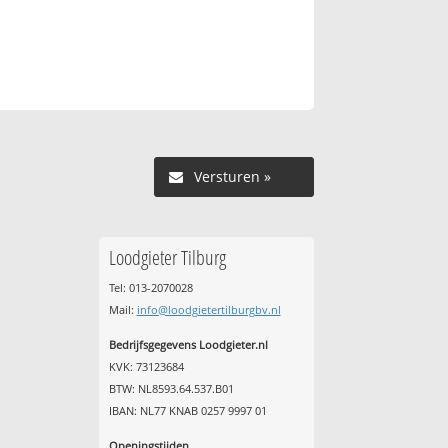
Versturen »
Loodgieter Tilburg
Tel: 013-2070028
Mail:
info@loodgietertilburgbv.nl
Bedrijfsgegevens Loodgieter.nl
KVK: 73123684
BTW: NL8593.64.537.B01
IBAN: NL77 KNAB 0257 9997 01
Openingstijden