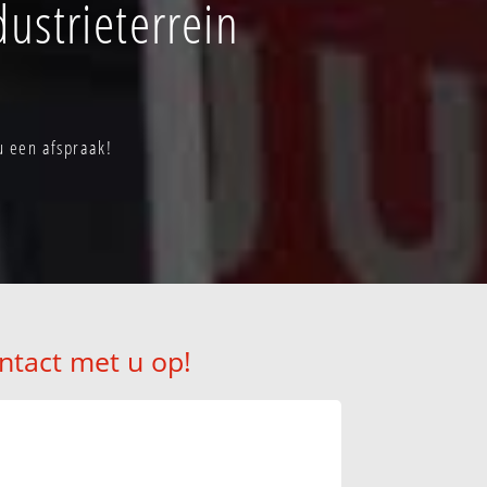
dustrieterrein
u een afspraak!
ntact met u op!