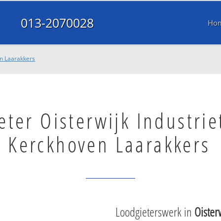
013-2070028
Ho
en Laarakkers
eter Oisterwijk Industrie
Kerckhoven Laarakkers
Loodgieterswerk in
Oister