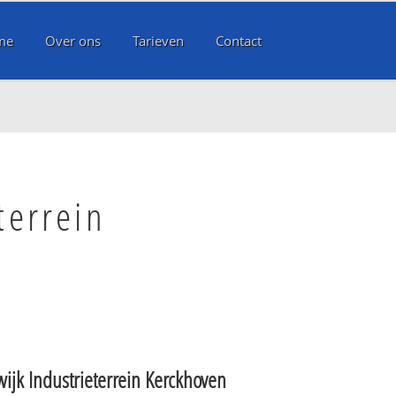
me
Over ons
Tarieven
Contact
terrein
wijk Industrieterrein Kerckhoven