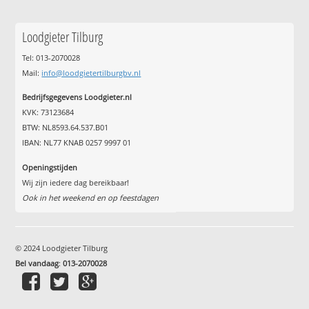
Loodgieter Tilburg
Tel: 013-2070028
Mail:
info@loodgietertilburgbv.nl
Bedrijfsgegevens Loodgieter.nl
KVK: 73123684
BTW: NL8593.64.537.B01
IBAN: NL77 KNAB 0257 9997 01
Openingstijden
Wij zijn iedere dag bereikbaar!
Ook in het weekend en op feestdagen
© 2024 Loodgieter Tilburg
Bel vandaag
:
013-2070028