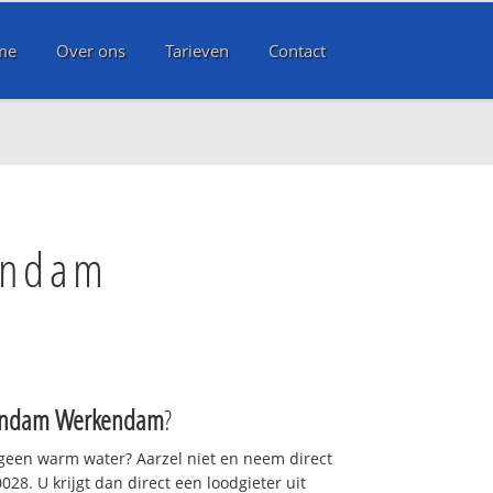
me
Over ons
Tarieven
Contact
endam
ndam Werkendam
?
 geen warm water? Aarzel niet en neem direct
28. U krijgt dan direct een loodgieter uit