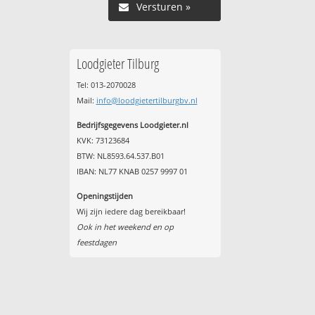
Versturen »
Loodgieter Tilburg
Tel: 013-2070028
Mail:
info@loodgietertilburgbv.nl
Bedrijfsgegevens Loodgieter.nl
KVK: 73123684
BTW: NL8593.64.537.B01
IBAN: NL77 KNAB 0257 9997 01
Openingstijden
Wij zijn iedere dag bereikbaar!
Ook in het weekend en op
feestdagen