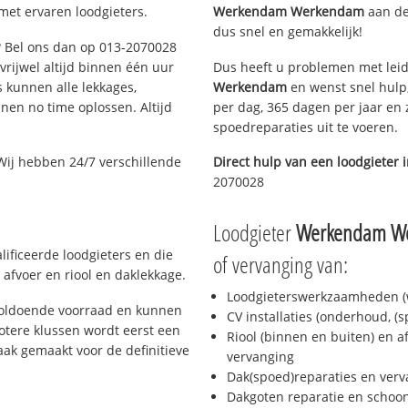
met ervaren loodgieters.
Werkendam Werkendam
aan de 
dus snel en gemakkelijk!
g? Bel ons dan op 013-2070028
 vrijwel altijd binnen één uur
Dus heeft u problemen met leid
 kunnen alle lekkages,
Werkendam
en wenst snel hulp,
en no time oplossen. Altijd
per dag, 365 dagen per jaar en z
spoedreparaties uit te voeren.
Wij hebben 24/7 verschillende
Direct hulp van een loodgieter 
2070028
Loodgieter
Werkendam W
lificeerde loodgieters en die
of vervanging van:
afvoer en riool en daklekkage.
Loodgieterswerkzaamheden (w
 voldoende voorraad en kunnen
CV installaties (onderhoud, (
otere klussen wordt eerst een
Riool (binnen en buiten) en a
aak gemaakt voor de definitieve
vervanging
Dak(spoed)reparaties en verv
Dakgoten reparatie en scho