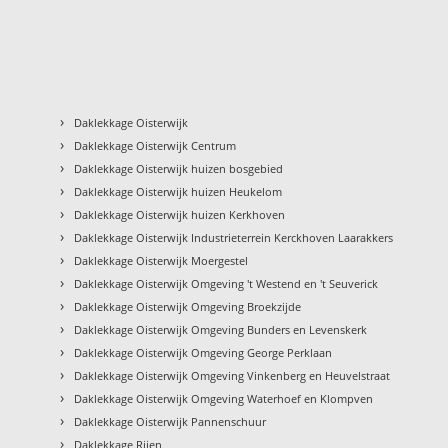
›
Daklekkage Oisterwijk
›
Daklekkage Oisterwijk Centrum
›
Daklekkage Oisterwijk huizen bosgebied
›
Daklekkage Oisterwijk huizen Heukelom
›
Daklekkage Oisterwijk huizen Kerkhoven
›
Daklekkage Oisterwijk Industrieterrein Kerckhoven Laarakkers
›
Daklekkage Oisterwijk Moergestel
›
Daklekkage Oisterwijk Omgeving 't Westend en 't Seuverick
›
Daklekkage Oisterwijk Omgeving Broekzijde
›
Daklekkage Oisterwijk Omgeving Bunders en Levenskerk
›
Daklekkage Oisterwijk Omgeving George Perklaan
›
Daklekkage Oisterwijk Omgeving Vinkenberg en Heuvelstraat
›
Daklekkage Oisterwijk Omgeving Waterhoef en Klompven
›
Daklekkage Oisterwijk Pannenschuur
›
Daklekkage Rijen