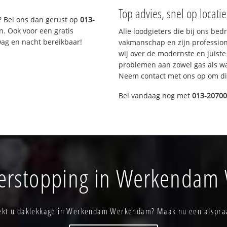
Top advies, snel op locati
? Bel ons dan gerust op
013-
n. Ook voor een gratis
Alle loodgieters die bij ons be
Dag en nacht bereikbaar!
vakmanschap en zijn profession
wij over de modernste en juist
problemen aan zowel gas als wat
Neem contact met ons op om di
Bel vandaag nog met
013-2070
verstopping in Werkenda
ekt u daklekkage in Werkendam Werkendam? Maak nu een afspra