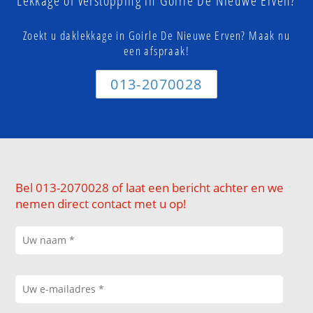
Lekkage of verstopping in Goirle De Nieuwe Erven?
Zoekt u daklekkage in Goirle De Nieuwe Erven? Maak nu
een afspraak!
013-2070028
Bel 013-2070028 of laat een bericht achter en we
nemen direct contact met u op!