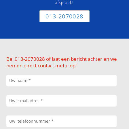
afspraak!
013-2070028
Bel 013-2070028 of laat een bericht achter en we
nemen direct contact met u op!