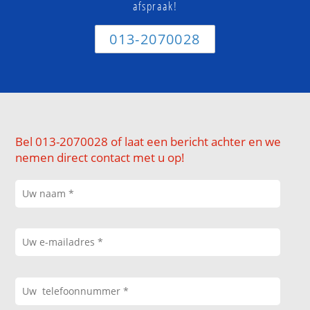
afspraak!
013-2070028
Bel 013-2070028 of laat een bericht achter en we
nemen direct contact met u op!